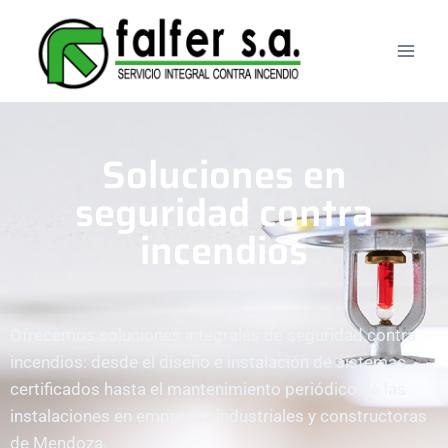
Soluciones en
seguridad contra
incendios
Ofrecemos soluciones integrales de seguridad contra
incendios: desde el diseño e instalación de sistemas
certificados hasta el mantenimiento periódico de las
instalaciones en empresas industriales y constructoras
de Mendoza.