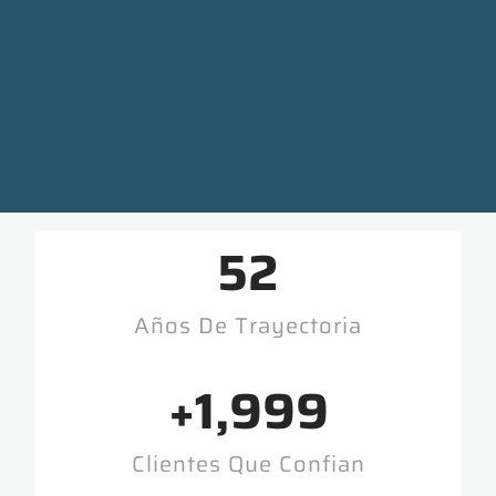
53
Años De Trayectoria
+
2,000
Clientes Que Confian